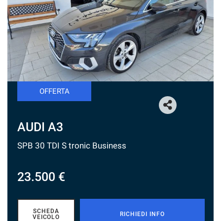
tracciamento
che
adottiamo
per
offrire
le
funzionalità
e
svolgere
OFFERTA
le
attività
di
seguito
AUDI A3
descritte.
Per
SPB 30 TDI S tronic Business
ottenere
maggiori
informazioni
23.500 €
sull'utilità
e
sul
funzionamento
SCHEDA
RICHIEDI INFO
VEICOLO
di