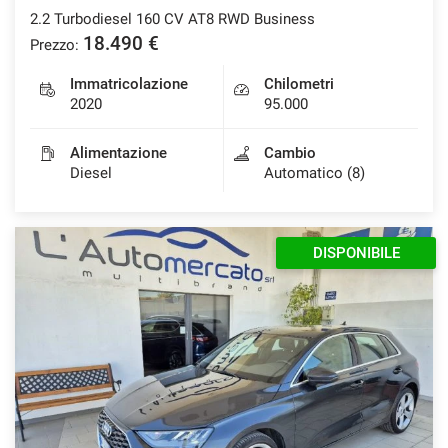
2.2 Turbodiesel 160 CV AT8 RWD Business
18.490 €
Prezzo:
mpre
Immatricolazione
Chilometri
Cookie necessari
ilitato
2020
95.000
Alimentazione
Cambio
Cookie delle preferenze
Diesel
Automatico (8)
Cookie per il miglioramento dell'esperienza utente
DISPONIBILE
Cookie analitici
Cookie di marketing
Leggi
la
cookie
policy