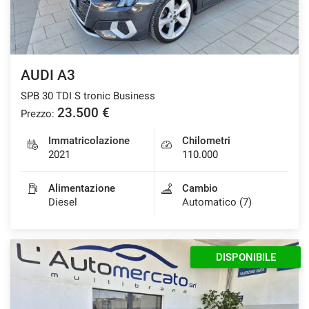
Salva
le
impostazioni
AUDI A3
SPB 30 TDI S tronic Business
23.500 €
Prezzo:
Immatricolazione
Chilometri
2021
110.000
Alimentazione
Cambio
Diesel
Automatico (7)
DISPONIBILE