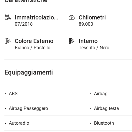
questi
strumenti
Immatricolazione
Chilometri
di
tracciamento
07/2018
89.000
si
rimanda
Colore Esterno
Interno
alla
cookie
Bianco / Pastello
Tessuto / Nero
policy.
Puoi
rivedere
e
Equipaggiamenti
modificare
le
tue
ABS
Airbag
scelte
in
qualsiasi
Airbag Passeggero
Airbag testa
momento.
Autoradio
Bluetooth
a