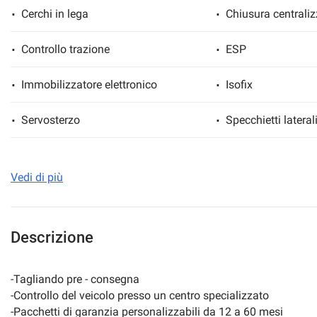
Cerchi in lega
Chiusura centraliz
Controllo trazione
ESP
mpre
Cookie necessari
ilitato
Immobilizzatore elettronico
Isofix
Servosterzo
Specchietti laterali
Cookie delle preferenze
USB
Cookie per il miglioramento dell'esperienza utente
Vedi di più
Cookie analitici
Descrizione
Cookie di marketing
-Tagliando pre - consegna
-Controllo del veicolo presso un centro specializzato
-Pacchetti di garanzia personalizzabili da 12 a 60 mesi