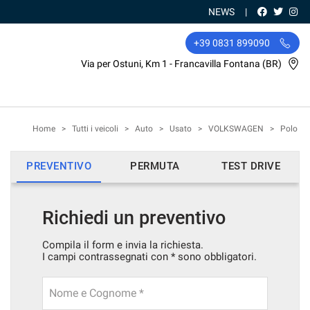
NEWS
+39 0831 899090
Via per Ostuni, Km 1 - Francavilla Fontana (BR)
Home
>
Tutti i veicoli
>
Auto
>
Usato
>
VOLKSWAGEN
>
Polo
PREVENTIVO
PERMUTA
TEST DRIVE
Richiedi un preventivo
Compila il form e invia la richiesta.
I campi contrassegnati con * sono obbligatori.
Nome e Cognome *