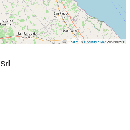
Leaflet
| ©
OpenStreetMap
contributors
 Srl