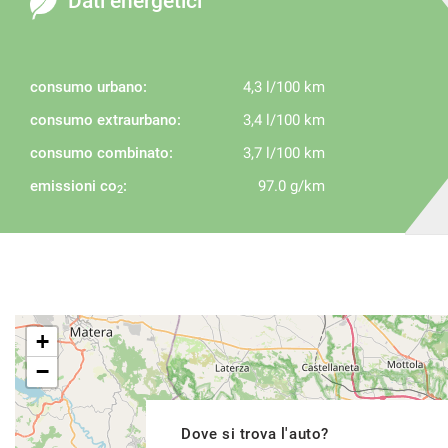
Dati energetici
consumo urbano:
4,3 l/100 km
consumo extraurbano:
3,4 l/100 km
consumo combinato:
3,7 l/100 km
emissioni co
:
97.0 g/km
2
+
−
Dove si trova l'auto?